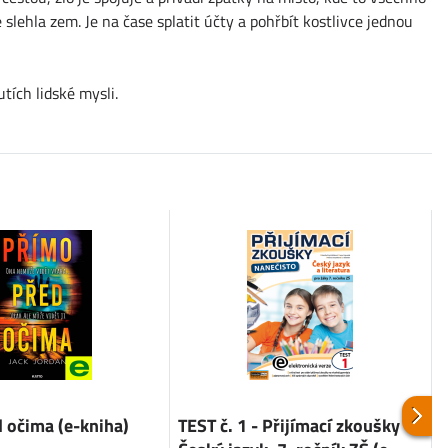
e slehla zem. Je na čase splatit účty a pohřbít kostlivce jednou
tích lidské mysli.
 očima (e-kniha)
TEST č. 1 - Přijímací zkoušky -
T