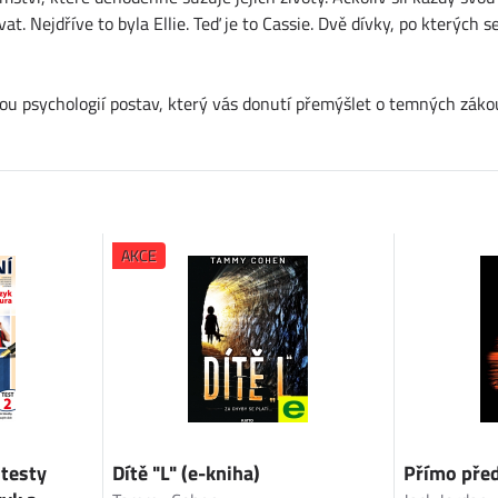
vat. Nejdříve to byla Ellie. Teď je to Cassie. Dvě dívky, po kterých s
nou psychologií postav, který vás donutí přemýšlet o temných zákou
AKCE
 testy
Dítě "L" (e-kniha)
Přímo před