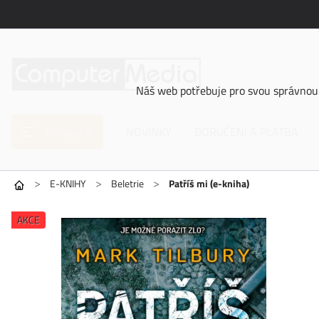
Náš web potřebuje pro svou správnou 
Kategorie
NOVINKY
DORUČENÍ A PLATBA
>
>
>
E-KNIHY
Beletrie
Patříš mi (e-kniha)
AKCE