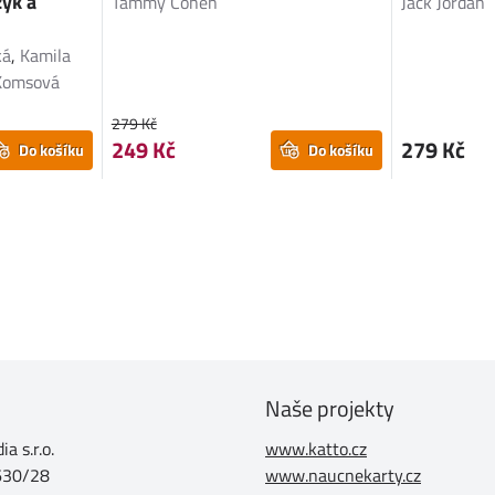
zyk a
Tammy Cohen
Jack Jordan
ká
,
Kamila
Komsová
279 Kč
249 Kč
279 Kč
Do košíku
Do košíku
Naše projekty
a s.r.o.
www.katto.cz
630/28
www.naucnekarty.cz