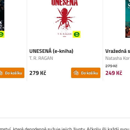
UNESENÁ (e-kniha)
Vražedná s
T. R. RAGAN
Natasha Kor
279 Kč
279 Kč
249 Kč
Do košíku
Do košíku
mství, které denodenně sužuje jejich životy. Ačkoliv šli každý svou 