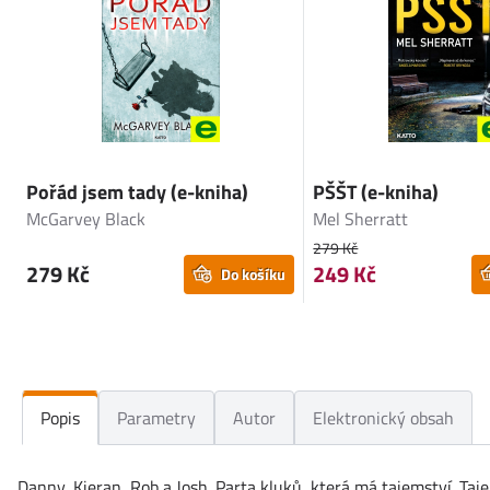
Pořád jsem tady (e-kniha)
PŠŠT (e-kniha)
McGarvey Black
Mel Sherratt
279 Kč
279 Kč
249 Kč
Do košíku
Popis
Parametry
Autor
Elektronický obsah
Danny, Kieran, Rob a Josh. Parta kluků, která má tajemství. Taje