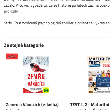
začalo. A co víc, vypadá to, že se historie po letech začíná opako
pro vždy.
Strhující a zvrácený psychologický thriller s brilantně vykresle
Ze stejné kategorie
AKCE
Zemřu o Vánocích (e-kniha)
TEST č. 2 - Maturitní