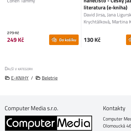
nanečisto - Český ja
Cohen Tammy
literatura (e-kniha)
David Jirsa
,
Jana Ligurs
Krychtálková
,
Martina 
279 Kč
249 Kč
130 Kč
Do košíku
Další v kategorii
E-KNIHY
/
Beletrie
Computer Media s.r.o.
Kontakty
Computer Medi
Olomoucká 4