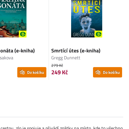
onáta (e-kniha)
Smrtící útes (e-kniha)
sakova
Gregg Dunnett
279 Kč
249 Kč
Do košíku
Do košíku
cestou, zlo je spojuje a přivádí zpátky na místo, kde to všechno