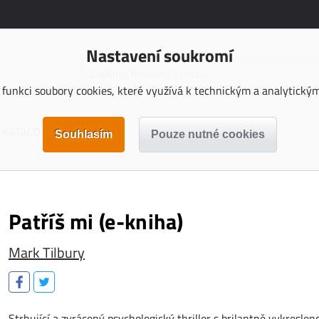
Nastavení soukromí
funkci soubory cookies, které využívá k technickým a analytickým 
KATALOGY KE STAŽENÍ
Patříš mi (e-kniha)
Mark Tilbury
Strhující a zvrácený psychologický thriller s brilantně vykresle