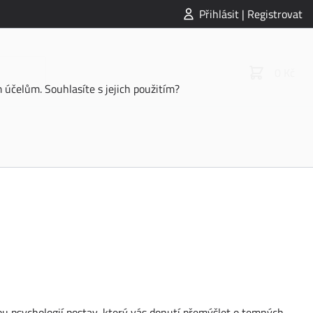
Přihlásit | Registrovat
0 Kč
účelům. Souhlasíte s jejich použitím?
nou psychologií postav, který vás donutí přemýšlet o temných