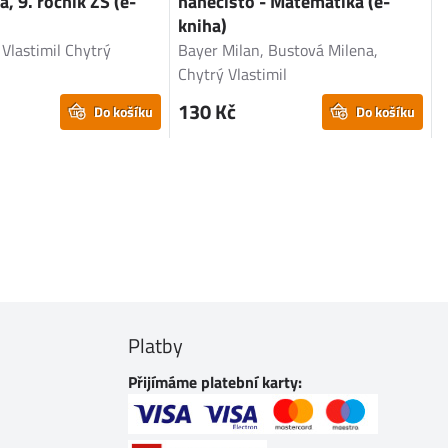
, 9. ročník ZŠ (e-
nanečisto - Matematika (e-
T
kniha)
,
Vlastimil Chytrý
Bayer Milan, Bustová Milena,
Chytrý Vlastimil
130 Kč
Do košíku
Do košíku
Platby
Přijímáme platební karty: