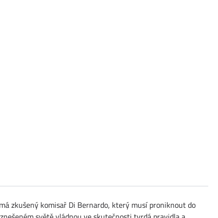
ímá zkušený komisař Di Bernardo, který musí proniknout do
vznešeném světě vládnou ve skutečnosti tvrdá pravidla a