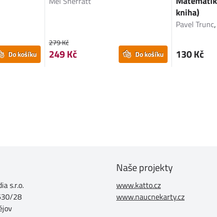
Matematika
Mel Sherratt
kniha)
Pavel Trunc
279 Kč
249 Kč
130 Kč
Do košíku
Do košíku
Naše projekty
a s.r.o.
www.katto.cz
630/28
www.naucnekarty.cz
ějov