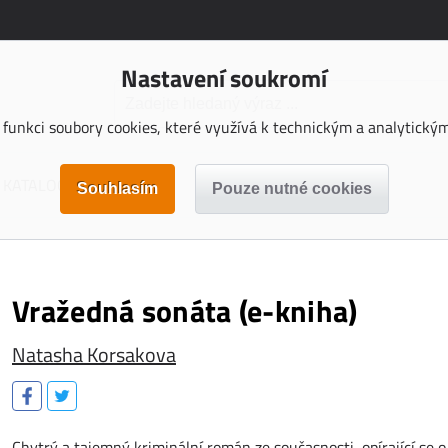
Nastavení soukromí
funkci soubory cookies, které využívá k technickým a analytickým 
KATALOGY KE STAŽENÍ
Vražedná sonáta (e-kniha)
Natasha Korsakova
Chytrý a tajemný kriminální román ze současnosti, opírající se o 