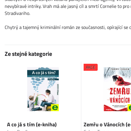
nevybíravé intriky. Vrah má ale jasný cíl a smrtí Cornelie to pr
Stradivariho.
Chytrý a tajemný kriminální román ze současnosti, opírající se o
Ze stejné kategorie
AKCE
A co já s tím (e-kniha)
Zemřu o Vánocích (e