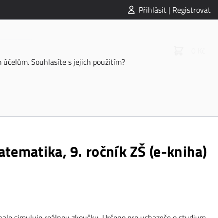
Přihlásit | Registrovat
0 Kč
účelům. Souhlasíte s jejich použitím?
atematika, 9. ročník ZŠ (e-kniha)
onale simuluje reálnou zkoušku. Určeno pro uchazeče o studium