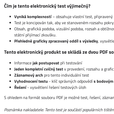
Čím je tento elektronický test výjimečný?
Vyniká komplexností
– obsahuje vlastní test, připravený
Test je koncipován tak, aby ve stanoveném rozsahu pokry
Obsah, grafická podoba, vizuální podoba, rozsah a obtížn
státní přijímací zkoušku.
Přehledně graficky zpracovaný oddíl s výsledky
, vysvětl
Tento elektronický produkt se skládá ze dvou PDF so
Informace
jak postupovat
při testování
Jeden kompletní cvičný test
v provedení, rozsahu a graf
Záznamový arch
pro tento individuální test
Vyhodnocení testu
- klíč správných odpovědí
s bodovým
Řešení
- vysvětlení řešení testových úloh
S ohledem na formát souboru PDF je možné test, řešení, záznamov
Poznámka nakladatele: Tento test je součástí populárních tiště