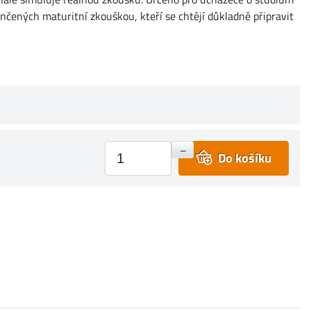
nčených maturitní zkouškou, kteří se chtějí důkladně připravit
+
–
Do košíku