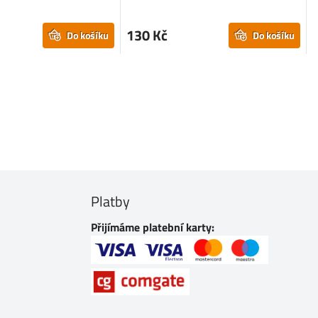
130 Kč
Do košíku
Do košíku
Platby
Přijímáme platební karty: