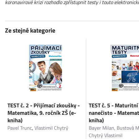
koronavirové krizi rozhodlo zpřístupnit testy i touto elektron
Ze stejné kategorie
TEST č. 2 - Přijímací zkoušky -
TEST č. 5 - Maturitní
Matematika, 9. ročník ZŠ (e-
nanečisto - Matemat
kniha)
kniha)
Pavel Trunc
,
Vlastimil Chytrý
Bayer Milan, Bustová M
Chytrý Vlastimil