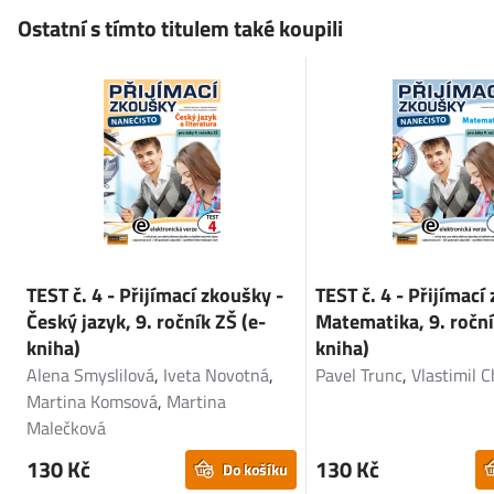
Ostatní s tímto titulem také koupili
TEST č. 4 - Přijímací zkoušky -
TEST č. 4 - Přijímací
Český jazyk, 9. ročník ZŠ (e-
Matematika, 9. roční
kniha)
kniha)
Alena Smyslilová
,
Iveta Novotná
,
Pavel Trunc
,
Vlastimil 
Martina Komsová
,
Martina
Malečková
130 Kč
130 Kč
Do košíku