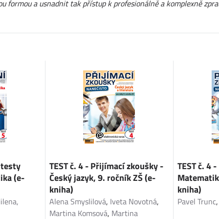
ickou formou a usnadnit tak přístup k profesionálně a komplexně z
 testy
TEST č. 4 - Přijímací zkoušky -
TEST č. 4 -
ika (e-
Český jazyk, 9. ročník ZŠ (e-
Matematika
kniha)
kniha)
ilena,
Alena Smyslilová
,
Iveta Novotná
,
Pavel Trunc
Martina Komsová
,
Martina