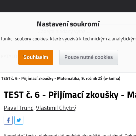
Nastavení soukromí
funkci soubory cookies, které využívá k technickým a analytickým 
KATALOGY KE STAŽENÍ
TEST č. 6 - Přijímací zkoušky - Matematika, 9. ročník ZŠ (e-kniha)
TEST č. 6 - Přijímací zkoušky - M
Pavel Trunc
,
Vlastimil Chytrý
Kompletní test v elektronické podobě okamžitě ke stažení. Dok