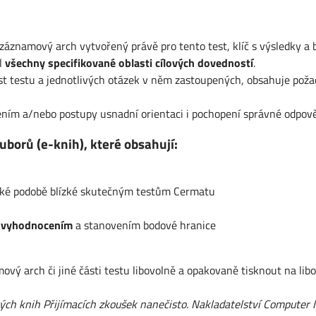
 záznamový arch vytvořený právě pro tento test, klíč s výsledky a 
l
všechny specifikované oblasti cílových dovedností
.
ost testu a jednotlivých otázek v něm zastoupených, obsahuje poža
ením a/nebo postupy usnadní orientaci i pochopení správné odpově
uborů (e-knih), které obsahují:
ické podobě blízké skutečným testům Cermatu
 vyhodnocením
a stanovením bodové hranice
ý arch či jiné části testu libovolně a opakovaně tisknout na libo
ných knih Přijímacích zkoušek nanečisto. Nakladatelství Computer 