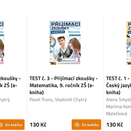
 zkoušky -
TEST č. 3 - Přijímací zkoušky -
TEST č. 1 -
k ZŠ (e-
Matematika, 9. ročník ZŠ (e-
Český jazyk
kniha)
kniha)
Chytrý
Pavel Trunc
,
Vlastimil Chytrý
Alena Smysl
Martina Ko
Malečková
130 Kč
130 Kč
Do košíku
Do košíku