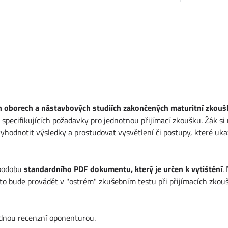
ch oborech a nástavbových studiích zakončených maturitní zkou
pecifikujících požadavky pro jednotnou přijímací zkoušku. Žák si 
e vyhodnotit výsledky a prostudovat vysvětlení či postupy, které u
 podobu
standardního PDF dokumentu, který je určen k vytištění
.
k to bude provádět v "ostrém" zkušebním testu při přijímacích zkou
ednou recenzní oponenturou.