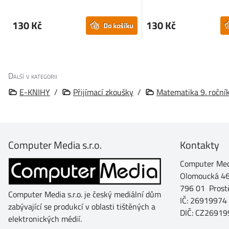
130 Kč
130 Kč
Do košíku
Další v kategorii
E-KNIHY
/
Přijímací zkoušky
/
Matematika 9. roční
Computer Media s.r.o.
Kontakty
Computer Medi
Olomoucká 4
796 01 Prost
Computer Media s.r.o. je český mediální dům
IČ: 26919974
zabývající se produkcí v oblasti tištěných a
DIČ: CZ26919
elektronických médií.