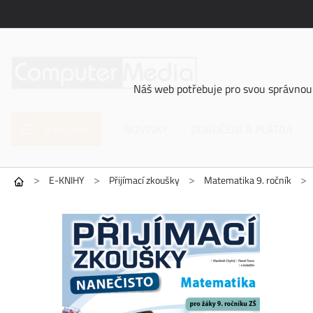
Náš web potřebuje pro svou správnou 
Kategorie
NOVINKY
DORUČENÍ A PLATBA
>
>
>
>
E-KNIHY
Přijímací zkoušky
Matematika 9. ročník