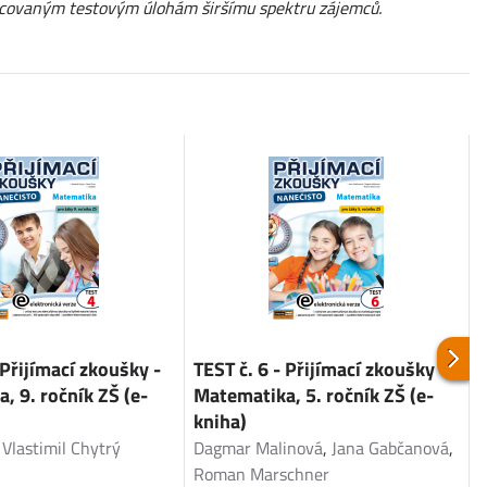
pracovaným testovým úlohám širšímu spektru zájemců.
 Přijímací zkoušky -
TEST č. 6 - Přijímací zkoušky -
L
, 9. ročník ZŠ (e-
Matematika, 5. ročník ZŠ (e-
kniha)
B
,
Vlastimil Chytrý
Dagmar Malinová
,
Jana Gabčanová
,
Š
Roman Marschner