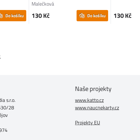
Malečková
130 Kč
130 Kč
Do košíku
Do košíku
k
Naše projekty
a s.r.o.
www.katto.cz
630/28
www.naucnekarty.cz
ějov
Projekty EU
974