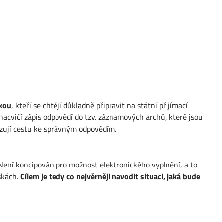
škou
, kteří se chtějí důkladně připravit na státní přijímací
nacvičí zápis odpovědí do tzv. záznamových archů, které jsou
kazují cestu ke správným odpovědím.
 Není koncipován pro možnost elektronického vyplnění, a to
škách.
Cílem je tedy co nejvěrněji navodit situaci, jaká bude