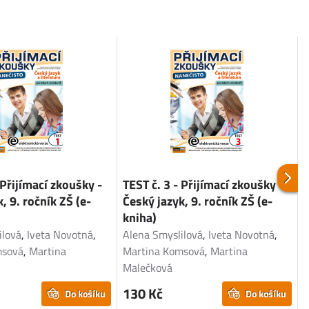
 Přijímací zkoušky -
TEST č. 3 - Přijímací zkoušky -
T
, 9. ročník ZŠ (e-
Český jazyk, 9. ročník ZŠ (e-
M
kniha)
ilová
,
Iveta Novotná
,
Alena Smyslilová
,
Iveta Novotná
,
P
msová
,
Martina
Martina Komsová
,
Martina
Malečková
130 Kč
Do košíku
Do košíku