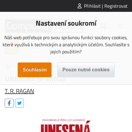
Přihlásit | Registrovat
Nastavení soukromí
Náš web potřebuje pro svou správnou funkci soubory cookies,
které využívá k technickým a analytickým účelům. Souhlasíte s
jejich použitím?
>
>
>
E-KNIHY
Beletrie
UNESENÁ (e-kniha)
UNESENÁ (e-kniha)
T. R. RAGAN