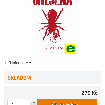
další informace
SKLADEM
279 Kč
+
–
Do košíku