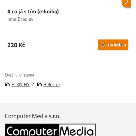
A co já s tím (e-kniha)
T
r
Jana Bradley
A
220 Kč
Do košíku
Další v kategorii
E-KNIHY
/
Beletrie
Computer Media s.r.o.