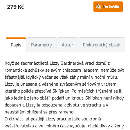
279 Kč
Do košíku
Popis
Parametry
Autor
Elektronický obsah
Když se sedmnáctiletá Lizzy Gardnerová vrací domů z
romantické schůzky se svým chlapcem Jaredem, nemůže být
šťastnější. Idylický večer se však záhy mění v noční můru.
Lizzy je unesena a vězněna zvráceným sériovým vrahem,
kterého policie přezdívá Sklípkan. Po měsících trýznění se jí,
jako jediné z jeho obětí, podaří uniknout. Sklípkan není nikdy
dopaden a Lizzy je odsouzena k životu ve strachu a v
neustálém ohlížení se přes rameno.
O čtrnáct let později Lizzy pracuje jako soukromá
vyšetřovatelka a ve volném čase vyučuje mladé dívky a ženy