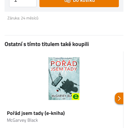
Záruka: 24 měsíců
Ostatní s tímto titulem také koupili
Pořád jsem tady (e-kniha)
S
McGarvey Black
G
2