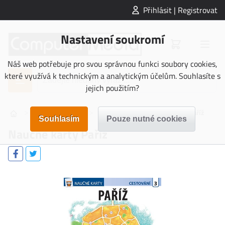
Přihlásit | Registrovat
Nastavení soukromí
Náš web potřebuje pro svou správnou funkci soubory cookies,
které využívá k technickým a analytickým účelům. Souhlasíte s
jejich použitím?
>
>
>
NAUČNÉ KARTY
Cestování
Naučné karty Paříž
Naučné karty Paříž