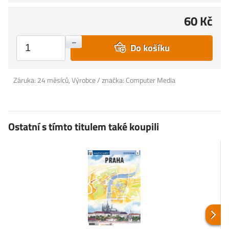
60 Kč
+
–
Do košíku
Záruka: 24 měsíců, Výrobce / značka: Computer Media
Ostatní s tímto titulem také koupili