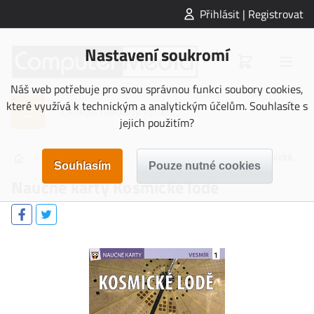
Přihlásit | Registrovat
Nastavení soukromí
Náš web potřebuje pro svou správnou funkci soubory cookies,
které využívá k technickým a analytickým účelům. Souhlasíte s
jejich použitím?
>
>
>
NAUČNÉ KARTY
Vesmír
Naučné karty Kosmické lodě
Naučné karty Kosmické lodě