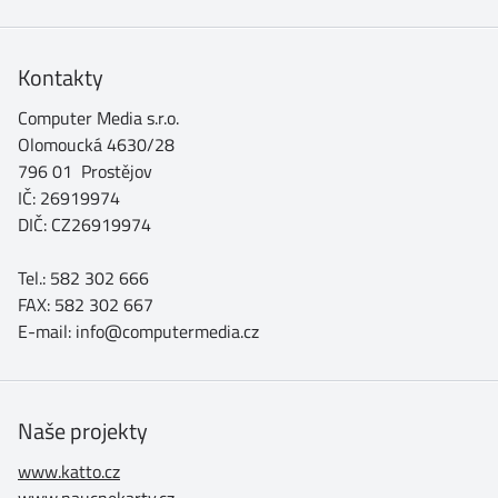
Kontakty
Computer Media s.r.o.
Olomoucká 4630/28
796 01 Prostějov
IČ: 26919974
DIČ: CZ26919974
Tel.: 582 302 666
FAX: 582 302 667
E-mail: info@computermedia.cz
Naše projekty
www.katto.cz
www.naucnekarty.cz