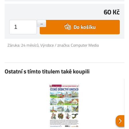
60 Kč
+
–
Do košíku
Záruka: 24 měsíců, Výrobce / značka: Computer Media
Ostatní s tímto titulem také koupili