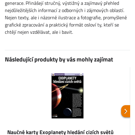
generace. Přinášejí stručný, výstižný a zajímavý přehled
nejdůležitějších informací z odborných i zájmových oblastí.
Nejen texty, ale i názorné ilustrace a fotografie, promyšlené
grafické zpracování a praktický formát osloví ty, kteří se
chtějí nejen vzdělávat, ale i bavit.
Následující produkty by vás mohly zajímat
Naučné karty Exoplanety hledání cizích světů
N