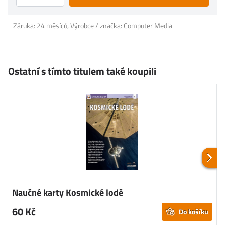
Záruka: 24 měsíců, Výrobce / značka: Computer Media
Ostatní s tímto titulem také koupili
Naučné karty Kosmické lodě
K
60 Kč
Do košíku