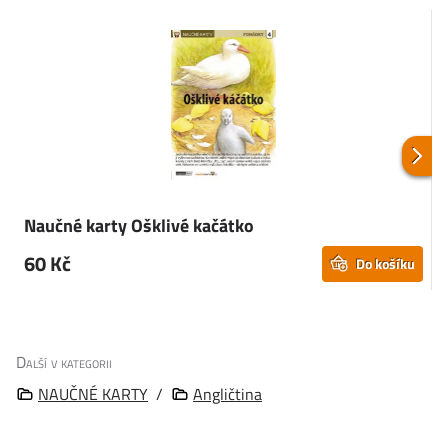
Naučné karty Ošklivé kačátko
N
60 Kč
Do košíku
Další v kategorii
NAUČNÉ KARTY
/
Angličtina