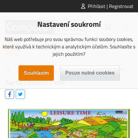
Přihlásit | Registrovat
Nastavení soukromí
Náš web potřebuje pro svou správnou funkci soubory cookies,
které využívá k technickým a analytickým účelům. Souhlasíte s
jejich použitím?
>
>
>
NAUČNÉ KARTY
Angličtina
Karta Leisure Time
Karta Leisure Time