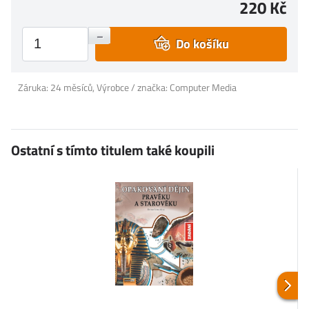
220 Kč
+
–
Do košíku
Záruka: 24 měsíců, Výrobce / značka: Computer Media
Ostatní s tímto titulem také koupili