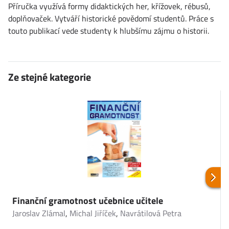
Příručka využívá formy didaktických her, křížovek, rébusů,
doplňovaček. Vytváří historické povědomí studentů. Práce s
touto publikací vede studenty k hlubšímu zájmu o historii.
Ze stejné kategorie
Finanční gramotnost učebnice učitele
Jaroslav Zlámal
,
Michal Jiříček
,
Navrátilová Petra
P