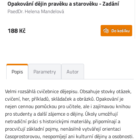
Opakování dějin pravěku a starověku - Zadání
J
PaedDr. Helena Mandelová
K
188 Kč
Do košíku
Popis
Parametry
Autor
Velmi rozsáhlá cvičebnice dějepisu. Obsahuje stovky otázek,
cvičení, her, příkladů, skládaček a obrázků. Opakování je
nejen cennou pomůckou pro učitele, ale i zajímavou knihou
pro studenty a další zájemce o dějiny. Úkoly umožňují
netradiční práci s historickými materiály, připomínají a
procvičují základní pojmy, nenásilně vytvářejí orientaci
časoprostorovou, neopomíjejí ani kulturní dějiny a osobnosti.