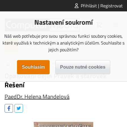
Přihlásit | Registrovat
Nastavení soukromí
Náš web potřebuje pro svou správnou funkci soubory cookies,
které využívá k technickým a analytickým účelům. Souhlasíte s
jejich použitím?
>
>
>
>
UČEBNICE
Učebnice Základní škola
Dějepis
Opak
Opakování dějin Pravěk a starověk
Řešení
PaedDr. Helena Mandelová