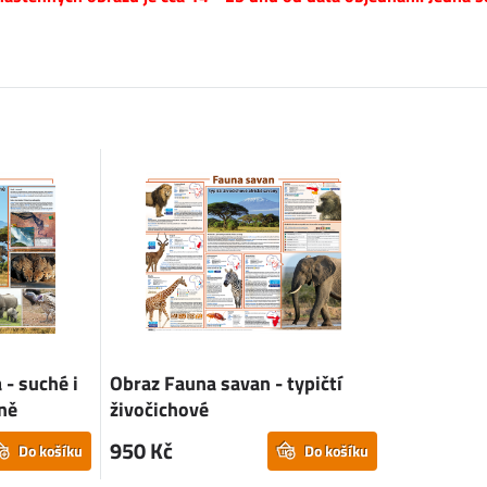
 - suché i
Obraz Fauna savan - typičtí
áně
živočichové
950 Kč
Do košíku
Do košíku