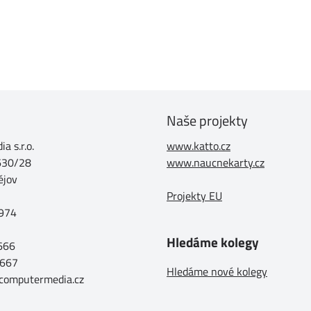
Naše projekty
a s.r.o.
www.katto.cz
630/28
www.naucnekarty.cz
ějov
Projekty EU
974
Hledáme kolegy
 666
 667
Hledáme nové kolegy
@computermedia.cz