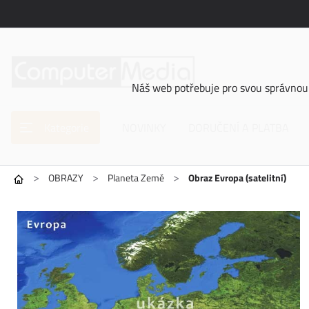
Náš web potřebuje pro svou správnou 
Kategorie
NOVINKY
DORUČENÍ A PLATBA
>
>
>
OBRAZY
Planeta Země
Obraz Evropa (satelitní)