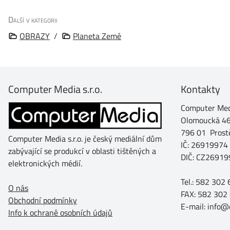
Další v kategorii
OBRAZY
/
Planeta Země
Computer Media s.r.o.
Kontakty
Computer Medi
Olomoucká 4
796 01 Prost
Computer Media s.r.o. je český mediální dům
IČ: 26919974
zabývající se produkcí v oblasti tištěných a
DIČ: CZ26919
elektronických médií.
Tel.: 582 302
O nás
FAX: 582 302
Obchodní podmínky
E-mail: info
Info k ochraně osobních údajů