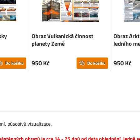
sky
Obraz Vulkanická činnost
Obraz Arkt
planety Země
ledního m
950 Kč
950 Kč
Do košíku
Do košíku
ní, působivá vizualizace.
ástěnných obrazů je cca 14 - 25 dnů od data objednání. Jedná s