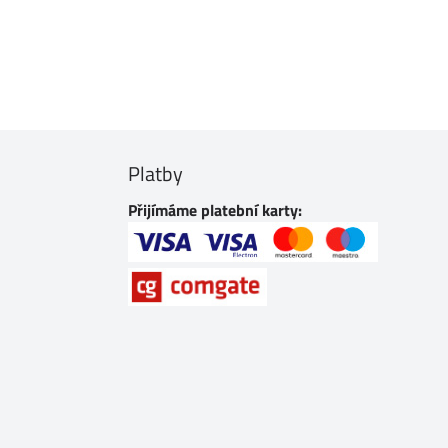
Platby
Přijímáme platební karty: