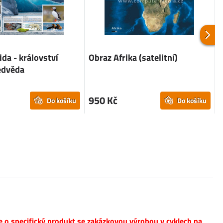
ida - království
Obraz Afrika (satelitní)
O
edvěda
950 Kč
Do košíku
Do košíku
e o specifický produkt se zakázkovou výrobou v cyklech na