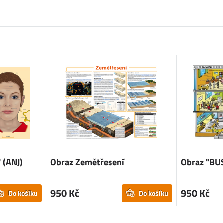
 (ANJ)
Obraz Zemětřesení
Obraz "BU
950 Kč
950 Kč
Do košíku
Do košíku