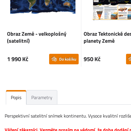
Obraz Země - velkoplošný
Obraz Tektonické de
(satelitní)
planety Země
1 990 Kč
950 Kč
Do košíku
Popis
Parametry
Perspektivní satelitní snímek kontinentu. Vysoce kvalitní rozliše
Vážení zákazníci. Vezměte prosím na vědomí, že doba dodání n