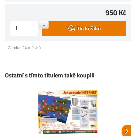
950 Kč
+
–
Do košíku
Záruka: 24 měsíců
Ostatní s tímto titulem také koupili