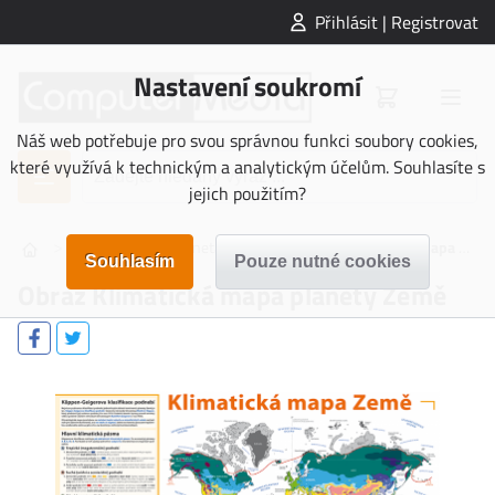
Přihlásit | Registrovat
Nastavení soukromí
Náš web potřebuje pro svou správnou funkci soubory cookies,
které využívá k technickým a analytickým účelům. Souhlasíte s
jejich použitím?
>
>
>
OBRAZY
Planeta Země
Obraz Klimatická mapa planety Země
Obraz Klimatická mapa planety Země