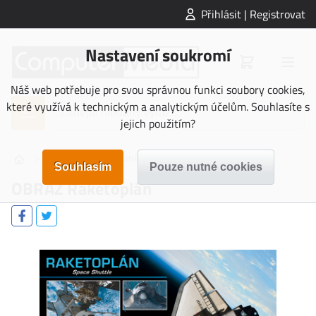
Přihlásit | Registrovat
Nastavení soukromí
Náš web potřebuje pro svou správnou funkci soubory cookies,
které využívá k technickým a analytickým účelům. Souhlasíte s
jejich použitím?
>
>
>
OBRAZY
Vesmír
OBRAZ Raketoplán
OBRAZ Raketoplán