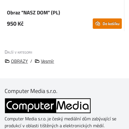
Obraz "NASZ DOM" (PL)
O
950 Kč
Do košíku
Další v kategorii
OBRAZY
/
Vesmír
Computer Media s.r.o.
Computer Media s.r.o. je český mediální dům zabývající se
produkcí v oblasti tištěných a elektronických médií.