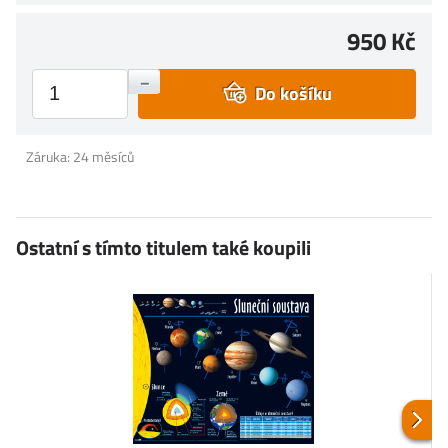
950 Kč
+
–
Do košíku
Záruka: 24 měsíců
Ostatní s tímto titulem také koupili