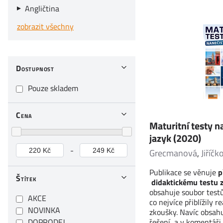
Angličtina
zobrazit všechny
Dostupnost
Pouze skladem
Cena
Maturitní testy n
jazyk (2020)
-
Grecmanová
,
Jiříčk
Publikace se věnuje
p
Štítek
didaktickému testu z
obsahuje soubor testů
AKCE
co nejvíce přiblížily r
NOVINKA
zkoušky. Navíc obsah
DOPRODEJ
řešení, a v komentáři