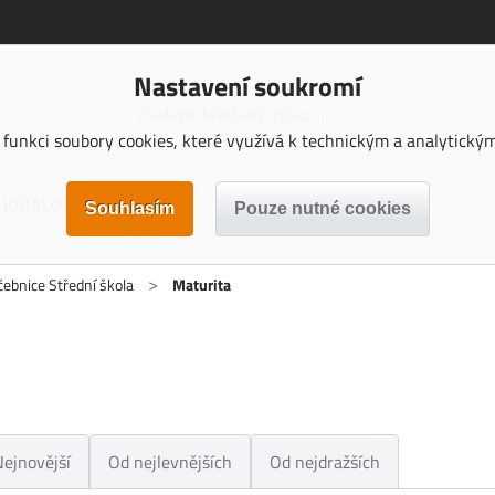
Nastavení soukromí
funkci soubory cookies, které využívá k technickým a analytickým 
KATALOGY KE STAŽENÍ
>
čebnice Střední škola
Maturita
Nejnovější
Od nejlevnějších
Od nejdražších