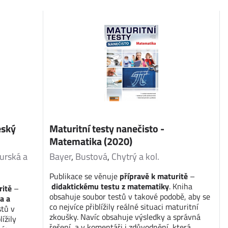
eský
Maturitní testy nanečisto -
Matematika (2020)
urská a
Bayer
,
Bustová
,
Chytrý a kol.
Publikace se věnuje
přípravě k maturitě
–
didaktickému testu z matematiky
. Kniha
ritě
–
obsahuje soubor testů v takové podobě, aby se
a a
co nejvíce přiblížily reálné situaci maturitní
stů v
zkoušky. Navíc obsahuje výsledky a správná
ížily
řešení, a v komentáři i zdůvodnění, která