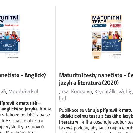
anečisto - Anglický
Maturitní testy nanečisto - Č
jazyk a literatura (2020)
ová
,
Moudrá a kol.
Jirsa
,
Komsová
,
Krychtálková
,
Lig
kol.
řípravě k maturitě
–
 anglického jazyka
. Kniha
Publikace se věnuje
přípravě k matu
 v takové podobě, aby se
didaktickému testu z českého jazyk
eálné situaci maturitní
literatury
. Kniha obsahuje soubor te
uje výsledky a správná
takové podobě, aby se co nejvíce přibl
 i zdůvodnění, která