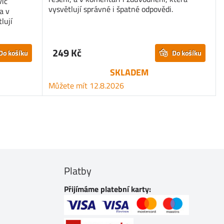
víc
vysvětlují správné i špatné odpovědi.
a v
lují
249 Kč
Do košíku
Do košíku
SKLADEM
Můžete mít 12.8.2026
Platby
Přijímáme platební karty: