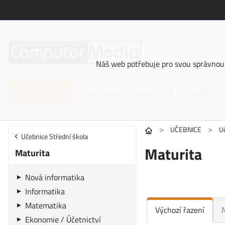
Náš web potřebuje pro svou správnou 
Kategorie
NOVINKY
DORUČENÍ A PLATBA
>
>
UČEBNICE
U
Učebnice Střední škola
Maturita
Maturita
Nová informatika
Informatika
Matematika
Výchozí řazení
Ekonomie / Účetnictví