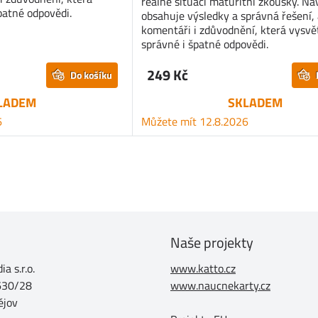
reálné situaci maturitní zkoušky. Na
špatné odpovědi.
obsahuje výsledky a správná řešení, 
komentáři i zdůvodnění, která vysvět
správné i špatné odpovědi.
249 Kč
Do košíku
LADEM
SKLADEM
6
Můžete mít 12.8.2026
Naše projekty
a s.r.o.
www.katto.cz
630/28
www.naucnekarty.cz
ějov