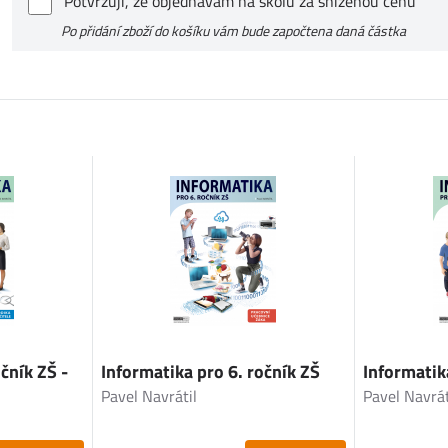
Potvrzuji, že objednávám na školu za sníženou cenu
Po přidání zboží do košíku vám bude započtena daná částka
čník ZŠ -
Informatika pro 6. ročník ZŠ
Informatik
Pavel Navrátil
Pavel Navrát