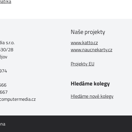
matika
Naše projekty
a s.r.o.
www.katto.cz
630/28
www.naucnekarty.cz
ějov
Projekty EU
974
Hledáme kolegy
 666
 667
Hledáme nové kolegy
@computermedia.cz
ena