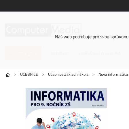
Náš web potřebuje pro svou správnou 
Kategorie
NOVINKY
DORUČENÍ A PLATBA
>
>
>
UČEBNICE
Učebnice Základní škola
Nová informatika