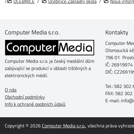
/
UČEBNICE
/
Učebnice Základní škola
/
Nová infor
Computer Media s.r.o.
Kontakty
Computer Medi
Olomoucká 4
796 01 Prost
Computer Media s.r.o. je český mediální dům
IČ: 26919974
zabývající se produkcí v oblasti tištěných a
DIČ: CZ26919
elektronických médií.
Tel.: 582 302
O nás
FAX: 582 302
Obchodní podmínky
E-mail: info
Info k ochraně osobních údajů
Copyright © 2026
Computer Media s.r.o.
, všechna práva vyhraz