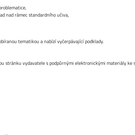
problematice,
lad nad rámec standardního učiva,
obíranou tematikou a nabízí vyčerpávající podklady.
u stránku vydavatele s podpůrnými elektronickými materiály ke s