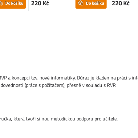
220 Kč
220 Kč
Do košíku
Do košíku
P a koncepcí tzv. nové informatiky. Důraz je kladen na práci s in
 dovednosti (práce s počítačem), přesně v souladu s RVP.
učka, která tvoří silnou metodickou podporu pro učitele.