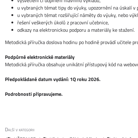
vysvětlení či doplnění hlavního výkladu,
u vybraných témat tipy do výuky, upozornění na úskalí v 
u vybraných témat rozšiřující náměty do výuky, nebo výk
řešení veškerých úkolů z pracovní učebnice,
odkazy na elektronickou podporu a materiály ke stažení.
Metodická příručka doslova hodinu po hodině provádí učitele pr
Podpůrné elektronické materiály
Metodická příručka obsahuje unikátní přístupový kód na webovo
Předpokládané datum vydání: 1Q roku 2026.
Podrobnosti připravujeme.
Další v kategorii