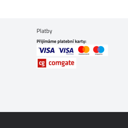
Platby
Přijímáme platební karty: