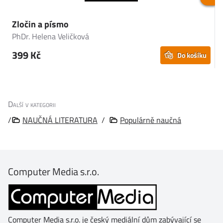
Zločin a písmo
5
PhDr. Helena Veličková
P
399 Kč
Do košíku
Další v kategorii
/
NAUČNÁ LITERATURA
/
Populárně naučná
Computer Media s.r.o.
Computer Media s.r.o. je český mediální dům zabývající se