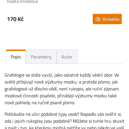
Radka Kneblová
J
170 Kč
Do košíku
Popis
Parametry
Autor
Grafologie se stále vyvíjí, jako ostatně každý vědní obor. Ve
světě přibývají nové výzkumy mozku, a protože písmo, jak
grafologové už dlouho vědí, není rukopis, ale ruční záznam
mozkové činnosti pisatele, přinášejí výzkumy mozku také
nové pohledy na ručně psané písmo.
Potkáváte na ulici podobné typy osob? Napadlo vás ověřit si,
zda i jejich rukopisy jsou podobné? Můžete si tuhle hru zkusit
a najít i typ, ke kterému možná patříte vy nebo někdo ve vaší