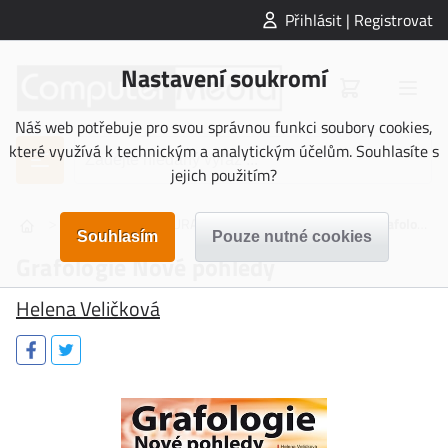
Přihlásit | Registrovat
Nastavení soukromí
Náš web potřebuje pro svou správnou funkci soubory cookies,
které využívá k technickým a analytickým účelům. Souhlasíte s
jejich použitím?
>
>
>
NAUČNÁ LITERATURA
Populárně naučná
Grafologie Nové pohledy
Grafologie Nové pohledy
Helena Veličková