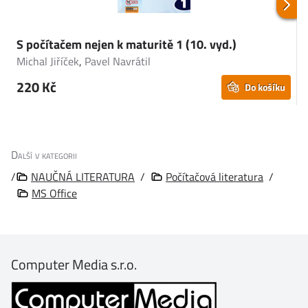
S počítačem nejen k maturitě 1 (10. vyd.)
S
Michal Jiříček
,
Pavel Navrátil
P
220 Kč
Do košíku
Další v kategorii
/
NAUČNÁ LITERATURA
/
Počítačová literatura
/
MS Office
Computer Media s.r.o.