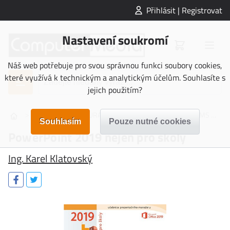
Přihlásit | Registrovat
Nastavení soukromí
Náš web potřebuje pro svou správnou funkci soubory cookies,
které využívá k technickým a analytickým účelům. Souhlasíte s
jejich použitím?
>
>
>
NAUČNÁ LITERATURA
Počítačová literatura
MS Office
PowerPoint 2019 nejen pro školy
Ing. Karel Klatovský