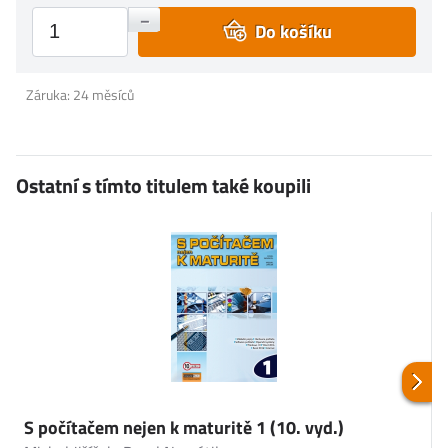
+
–
Do košíku
Záruka: 24 měsíců
Ostatní s tímto titulem také koupili
S počítačem nejen k maturitě 1 (10. vyd.)
Ú