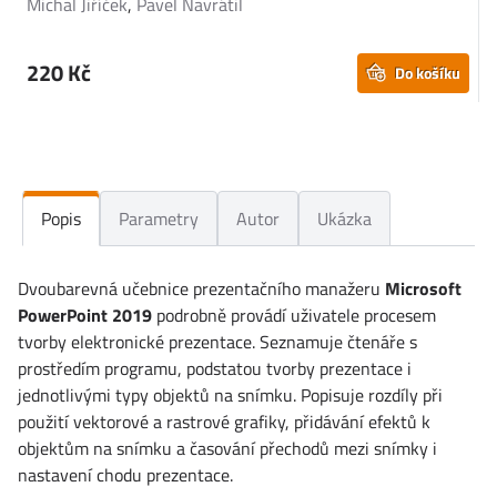
Michal Jiříček
,
Pavel Navrátil
D
220 Kč
Do košíku
Popis
Parametry
Autor
Ukázka
Dvoubarevná učebnice prezentačního manažeru
Microsoft
PowerPoint 2019
podrobně provádí uživatele procesem
tvorby elektronické prezentace. Seznamuje čtenáře s
prostředím programu, podstatou tvorby prezentace i
jednotlivými typy objektů na snímku. Popisuje rozdíly při
použití vektorové a rastrové grafiky, přidávání efektů k
objektům na snímku a časování přechodů mezi snímky i
nastavení chodu prezentace.