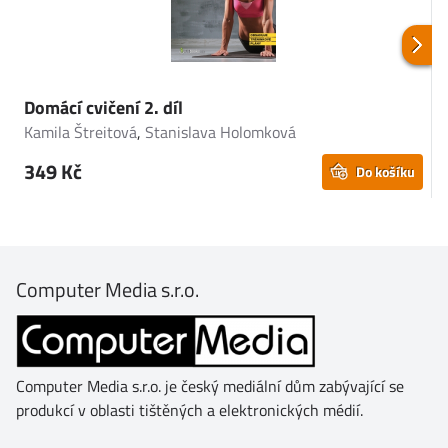
Domácí cvičení 2. díl
D
Kamila Štreitová
,
Stanislava Holomková
K
349 Kč
Do košíku
Computer Media s.r.o.
Computer Media s.r.o. je český mediální dům zabývající se
produkcí v oblasti tištěných a elektronických médií.