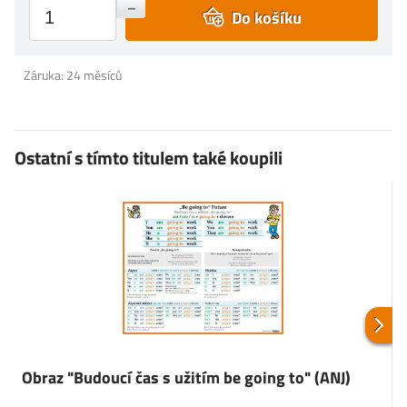
+
–
Do košíku
Záruka: 24 měsíců
Ostatní s tímto titulem také koupili
Obraz "Budoucí čas s užitím be going to" (ANJ)
v