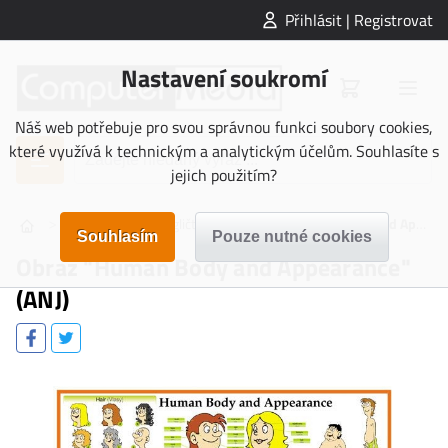
Přihlásit | Registrovat
Nastavení soukromí
Náš web potřebuje pro svou správnou funkci soubory cookies,
které využívá k technickým a analytickým účelům. Souhlasíte s
jejich použitím?
>
>
>
OBRAZY
Angličtina
Obraz "Human Body and Appearance" (ANJ)
Obraz "Human Body and Appearance"
(ANJ)