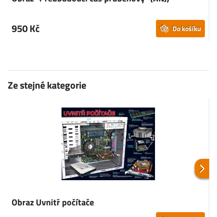
v
950 Kč
Do košíku
Ze stejné kategorie
Obraz Uvnitř počítače
O