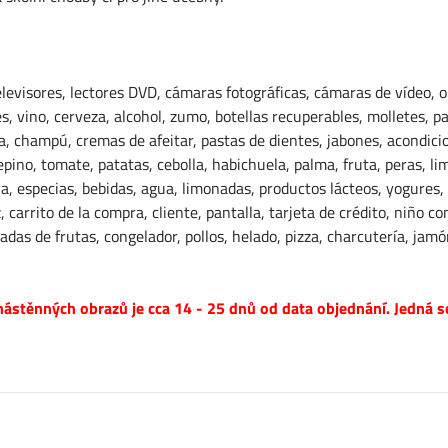
elevisores, lectores DVD, cámaras fotográficas, cámaras de vídeo, or
s, vino, cerveza, alcohol, zumo, botellas recuperables, molletes, pas
a, champú, cremas de afeitar, pastas de dientes, jabones, acondicio
 pepino, tomate, patatas, cebolla, habichuela, palma, fruta, peras,
va, especias, bebidas, agua, limonadas, productos lácteos, yogures,
, carrito de la compra, cliente, pantalla, tarjeta de crédito, niño c
das de frutas, congelador, pollos, helado, pizza, charcutería, jamó
ástěnných obrazů je cca 14 - 25 dnů od data objednání. Jedná s