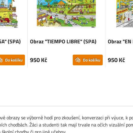
A" (SPA)
Obraz "TIEMPO LIBRE" (SPA)
Obraz "EN
950 Kč
950 Kč
Do košíku
Do košíku
vé obrazy se výborně hodí pro zkoušení, konverzaci při výuce, k po
ch chodbách. Žáci a studenti tak mají trvale na očích vizuální po
 školní chodby či pro jiné učebny.