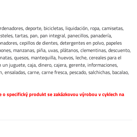
denadores, deporte, bicicletas, liquidación, ropa, camisetas,
teles, tartas, pan, pan integral, panecillos, panadería,
nadores, cepillos de dientes, detergentes en polvo, papeles
 limones, manzanas, piña, uvas, plátanos, clementinas, descuento,
 natas, quesos, mantequilla, huevos, leche, cereales para el
on un juguete, caja, dinero, cajera, gerente, informaciones,
n, ensaladas, carne, carne fresca, pescado, salchichas, bacalao,
e o specifický produkt se zakázkovou výrobou v cyklech na