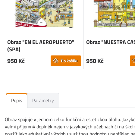
Obraz "EN EL AEROPUERTO"
Obraz "NUESTRA CAS
(SPA)
950 Kč
950 Kč
Do košíku
Popis
Parametry
Obraz spojuje v jednom celku funkční a estetickou úlohu. Jazyko
velmi příjemný doplněk nejen v jazykových učebnách či na školní
použít jako edukativní výzdobu s užitnou hodnotou například na