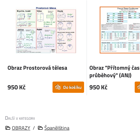
Obraz Prostorová tělesa
Obraz "Přítomný čas
průběhový" (ANJ)
950 Kč
950 Kč
Do košíku
Další v kategorii
OBRAZY
/
Španělština