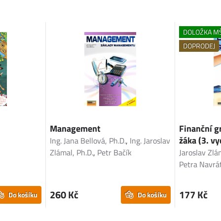
DOLOŽKA M
DOPRODEJ
Management
Finanční 
žáka (3. vy
Ing. Jana Bellová, Ph.D.
,
Ing. Jaroslav
Zlámal, Ph.D.
,
Petr Bačík
Jaroslav Zlá
Petra Navrát
260 Kč
177 Kč
Do košíku
Do košíku