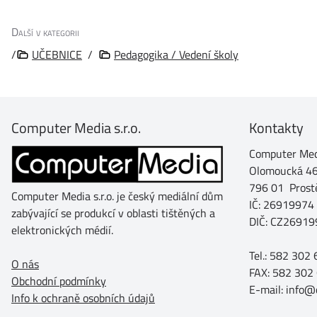
Další v kategorii
/
UČEBNICE
/
Pedagogika / Vedení školy
Computer Media s.r.o.
Kontakty
Computer Medi
Olomoucká 4
796 01 Prost
Computer Media s.r.o. je český mediální dům
IČ: 26919974
zabývající se produkcí v oblasti tištěných a
DIČ: CZ26919
elektronických médií.
Tel.: 582 302
O nás
FAX: 582 302
Obchodní podmínky
E-mail: info
Info k ochraně osobních údajů