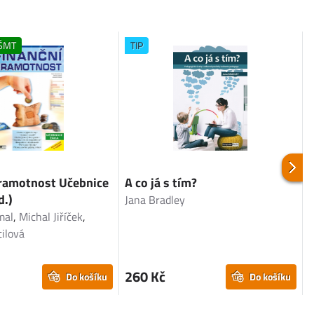
ŠMT
TIP
gramotnost Učebnice
A co já s tím?
P
d.)
Jana Bradley
mal
,
Michal Jiříček
,
ilová
P
260 Kč
Do košíku
Do košíku