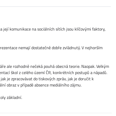
 a její komunikace na sociálních sítích jsou klíčovými faktory,
h prezentace nemají dostatečně dobře zvládnutý. V nejhorším
tenáře ale rozhodně nečeká pouhá obecná teorie. Naopak. Velkým
zentací škol z celého území ČR, konkrétních postupů a nápadů.
jak je zpracovávat do tiskových zpráv, jak je doručit k
ální obraz v případě absence mediálního zájmu.
oly základní.