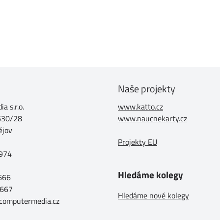
Naše projekty
a s.r.o.
www.katto.cz
630/28
www.naucnekarty.cz
ějov
Projekty EU
974
Hledáme kolegy
 666
 667
Hledáme nové kolegy
@computermedia.cz