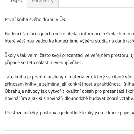
Popis
Parametry
První kniha svého druhu v ČR.
Budoucí školáci a jejich rodiče hledají informace o školách mimo 
které většinou vedou ke konečnému výběru studia na dané (stře
Školy však velmi často svoji prezentaci ve veřejném prostoru, t
případě se této oblasti nevěnují vůbec.
Tato kniha je prvním uceleným materiálem, který se cíleně věnu
přínosem knihy je zejména její konkrétnost a praktičnost. Knih
Obsahuje návody jak vytvořit kvalitní obsah pro prezentaci školy
novinářům a jak si s novináři dlouhodobě budovat dobré vztahy
Přestože ukázky, postupy a jednotlivé kroky jsou v knize popisová