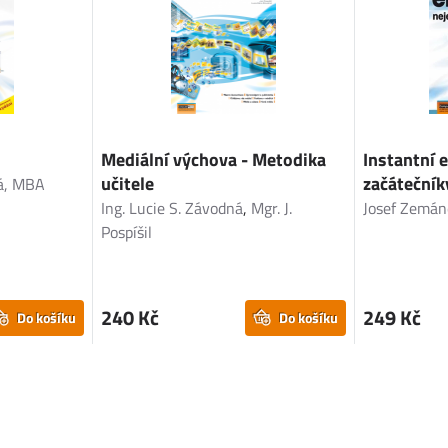
Mediální výchova - Metodika
Instantní 
učitele
začátečník
á, MBA
Ing. Lucie S. Závodná
,
Mgr. J.
Josef Zemán
Pospíšil
240 Kč
249 Kč
Do košíku
Do košíku