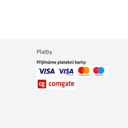
Platby
Přijímáme platební karty: