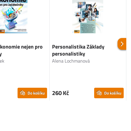
ekonomie nejen pro
Personalistika Základy
y
personalistiky
ž
ek
Alena Lochmanová
I
P
P
260 Kč
Do košíku
Do košíku