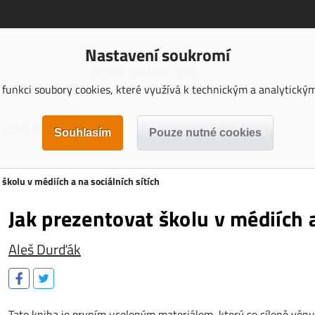
Nastavení soukromí
funkci soubory cookies, které využívá k technickým a analytickým 
KATALOGY KE STAŽENÍ
 školu v médiích a na sociálních sítích
Jak prezentovat školu v médiích a
Aleš Durďák
Tato kniha je prvním uceleným materiálem, který se cíleně věnuje