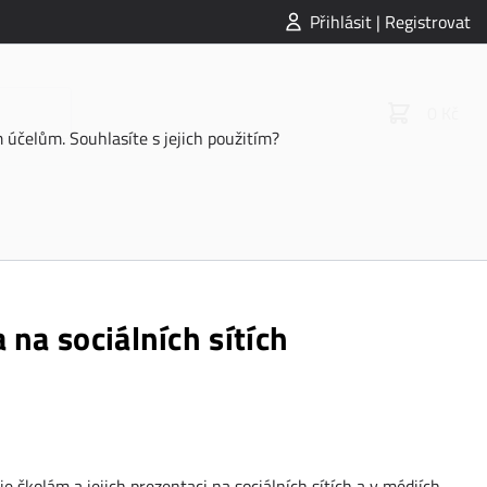
Přihlásit | Registrovat
0 Kč
účelům. Souhlasíte s jejich použitím?
 na sociálních sítích
 školám a jejich prezentaci na sociálních sítích a v médiích.