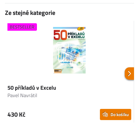
Ze stejné kategorie
BESTSELLER
50 příkladů v Excelu
M
Pavel Navrátil
I
430 Kč
Do košíku