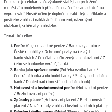
Publikace je celobarevná, výukové statě jsou proložené
množstvím modelových příkladů a cvičení k samostatnému
vypracování. Nosné učivo je doplněno praktickými příklady a
postřehy z oblasti nakládání s financemi, názornými
ukázkami, schématy a obrázky.
Tematické celky:
Peníze
(Co jsou vlastně peníze / Bankovky a mince
České republiky / Ochranné prvky na českých
bankovkách / Co dělat s poškozenými bankovkami / Z
čeho se bankovky vyrábějí; atd.)
Banka jako správce peněz
(Potřeba vzniku bank /
Centrální banka a obchodní banky / Služby obchodních
bank / Dohled nad činností obchodních bank)
Hotovostní a bezhotovostní peníze
(Hotovostní peníze
/ Bezhotovostní peníze)
Způsoby placení
(Hotovostní placení / Bezhotovostní
placení / Nové trendy v oblasti bezhotovostních plateb)
Principy tržního hospodářství
(Ekonomické systémy /