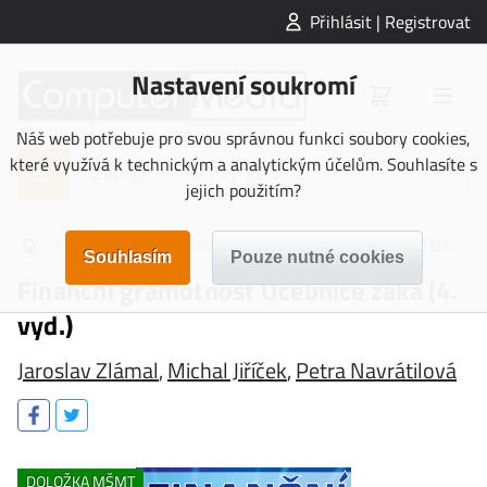
Přihlásit | Registrovat
Nastavení soukromí
Náš web potřebuje pro svou správnou funkci soubory cookies,
které využívá k technickým a analytickým účelům. Souhlasíte s
jejich použitím?
>
>
>
UČEBNICE
Učebnice Základní škola
Finanční gramotnost
Finanční gramotnost Učebnice žáka (4.
vyd.)
Jaroslav Zlámal
,
Michal Jiříček
,
Petra Navrátilová
DOLOŽKA MŠMT