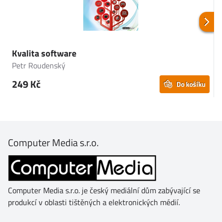
Kvalita software
K
Petr Roudenský
P
249 Kč
Do košíku
Computer Media s.r.o.
Computer Media s.r.o. je český mediální dům zabývající se
produkcí v oblasti tištěných a elektronických médií.