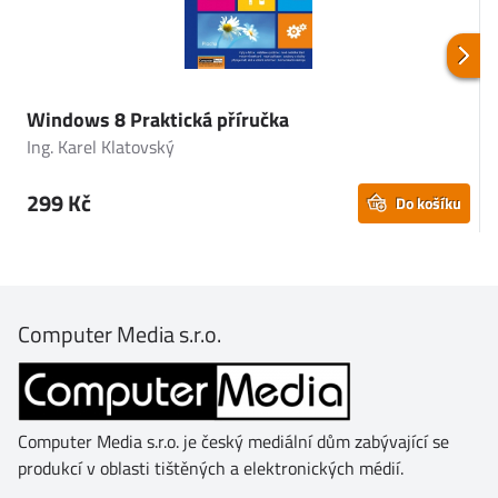
Windows 8 Praktická příručka
3
Ing. Karel Klatovský
I
299 Kč
Do košíku
Computer Media s.r.o.
Computer Media s.r.o. je český mediální dům zabývající se
produkcí v oblasti tištěných a elektronických médií.