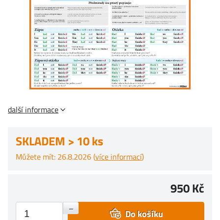
další informace
SKLADEM > 10 ks
Můžete mít: 26.8.2026 (
více informací
)
950 Kč
+
–
Do košíku