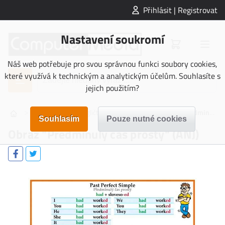
Přihlásit | Registrovat
Nastavení soukromí
Náš web potřebuje pro svou správnou funkci soubory cookies,
které využívá k technickým a analytickým účelům. Souhlasíte s
jejich použitím?
>
>
>
OBRAZY
Angličtina - gramatika
Obraz "Předminulý čas prostý" (ANJ)
Obraz "Předminulý čas prostý" (ANJ)