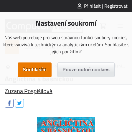
Přihlásit | Registrovat
Nastavení soukromí
Náš web potřebuje pro svou správnou funkci soubory cookies,
které využívá k technickým a analytickým účelům. Souhlasíte s
jejich použitím?
>
>
>
NAUČNÁ LITERATURA
Jazyky
Angličtina s básničkou
Angličtina s básničkou
Zuzana Pospíšilová