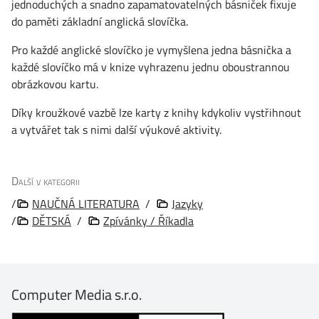
jednoduchých a snadno zapamatovatelných básniček fixuje
do paměti základní anglická slovíčka.
Pro každé anglické slovíčko je vymyšlena jedna básnička a
každé slovíčko má v knize vyhrazenu jednu oboustrannou
obrázkovou kartu.
Díky kroužkové vazbě lze karty z knihy kdykoliv vystřihnout
a vytvářet tak s nimi další výukové aktivity.
Další v kategorii
/
NAUČNÁ LITERATURA
/
Jazyky
/
DĚTSKÁ
/
Zpívánky / Říkadla
Computer Media s.r.o.