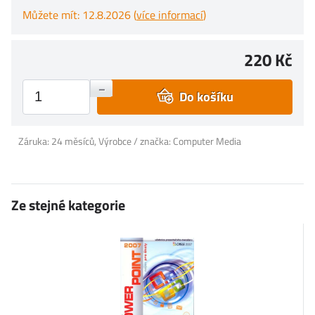
Můžete mít: 12.8.2026 (
více informací
)
220 Kč
+
–
Do košíku
Záruka: 24 měsíců, Výrobce / značka: Computer Media
Ze stejné kategorie