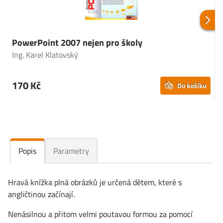
PowerPoint 2007 nejen pro školy
Ing. Karel Klatovský
P
170 Kč
Do košíku
Popis
Parametry
Hravá knížka plná obrázků je určená dětem, které s
angličtinou začínají.
Nenásilnou a přitom velmi poutavou formou za pomocí