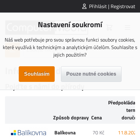
Přihlásit | Registrovat
Nastavení soukromí
Náš web potřebuje pro svou správnou funkci soubory cookies,
které využívá k technickým a analytickým účelům. Souhlasíte s
jejich použitím?
Informace o doručení
Pojďte s námi do přírody
Předpokládan
termí
Způsob dopravy
Cena
doručen
Balíkovna
70 Kč
11.8.2026