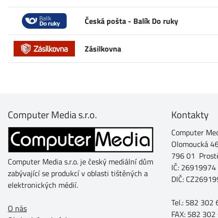
Česká pošta - Balík Do ruky
Zásilkovna
Computer Media s.r.o.
Kontakty
Computer Medi
Olomoucká 4
796 01 Prost
Computer Media s.r.o. je český mediální dům
IČ: 26919974
zabývající se produkcí v oblasti tištěných a
DIČ: CZ26919
elektronických médií.
Tel.: 582 302
O nás
FAX: 582 302