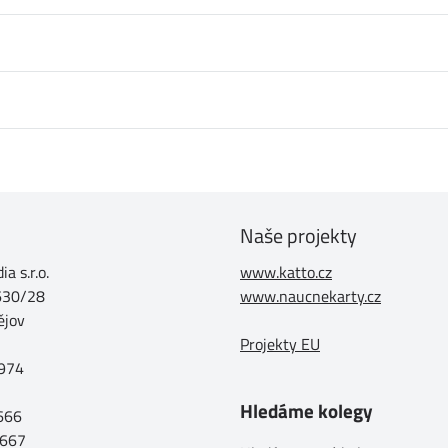
Naše projekty
a s.r.o.
www.katto.cz
630/28
www.naucnekarty.cz
ějov
Projekty EU
974
Hledáme kolegy
 666
 667