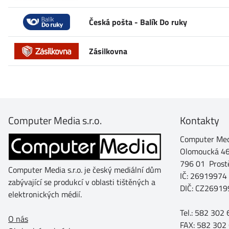
Česká pošta - Balík Do ruky
Zásilkovna
Computer Media s.r.o.
Kontakty
Computer Medi
Olomoucká 4
796 01 Prost
Computer Media s.r.o. je český mediální dům
IČ: 26919974
zabývající se produkcí v oblasti tištěných a
DIČ: CZ26919
elektronických médií.
Tel.: 582 302
O nás
FAX: 582 302