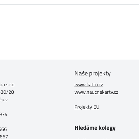
Naše projekty
a s.r.o.
www.katto.cz
630/28
www.naucnekarty.cz
ějov
Projekty EU
974
Hledáme kolegy
 666
 667