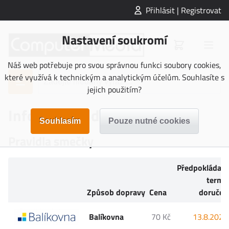
Přihlásit | Registrovat
Nastavení soukromí
Náš web potřebuje pro svou správnou funkci soubory cookies,
které využívá k technickým a analytickým účelům. Souhlasíte s
jejich použitím?
Informace o doručení
Pravidla smečky
Předpokládan
termí
Způsob dopravy
Cena
doručen
Balíkovna
70 Kč
13.8.2026