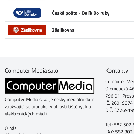
Česká pošta - Balík Do ruky
Zásilkovna
Computer Media s.r.o.
Kontakty
Computer Medi
Olomoucká 4
796 01 Prost
Computer Media s.r.o. je český mediální dům
IČ: 26919974
zabývající se produkcí v oblasti tištěných a
DIČ: CZ26919
elektronických médií.
Tel.: 582 302
O nás
FAX: 582 302