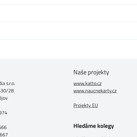
Naše projekty
a s.r.o.
www.katto.cz
630/28
www.naucnekarty.cz
ějov
Projekty EU
974
Hledáme kolegy
 666
 667