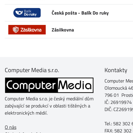
Česká pošta - Balík Do ruky
Zásilkovna
Computer Media s.r.o.
Kontakty
Computer Medi
Olomoucká 4
796 01 Prost
Computer Media s.r.o. je český mediální dům
IČ: 26919974
zabývající se produkcí v oblasti tištěných a
DIČ: CZ26919
elektronických médií.
Tel.: 582 302
O nás
FAX: 582 302