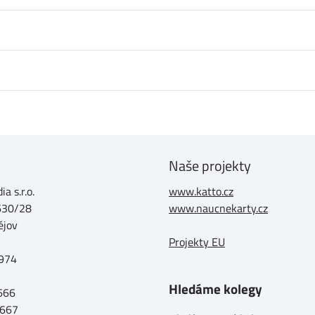
Naše projekty
a s.r.o.
www.katto.cz
630/28
www.naucnekarty.cz
ějov
Projekty EU
974
Hledáme kolegy
 666
 667