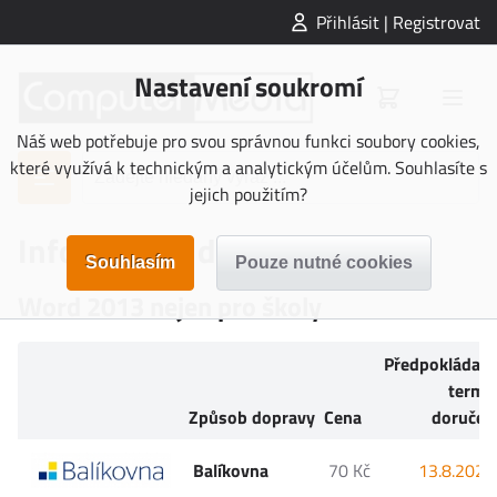
Přihlásit | Registrovat
Nastavení soukromí
Náš web potřebuje pro svou správnou funkci soubory cookies,
které využívá k technickým a analytickým účelům. Souhlasíte s
jejich použitím?
Informace o doručení
Word 2013 nejen pro školy
Předpokládan
termí
Způsob dopravy
Cena
doručen
Balíkovna
70 Kč
13.8.2026