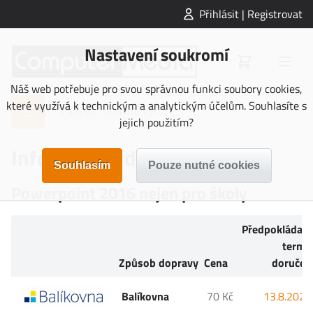
Přihlásit | Registrovat
Nastavení soukromí
Náš web potřebuje pro svou správnou funkci soubory cookies,
které využívá k technickým a analytickým účelům. Souhlasíte s
jejich použitím?
Informace o doručení
Powerpoint 2016 nejen pro školy
Předpokládan
termí
Způsob dopravy
Cena
doručen
Balíkovna
70 Kč
13.8.2026