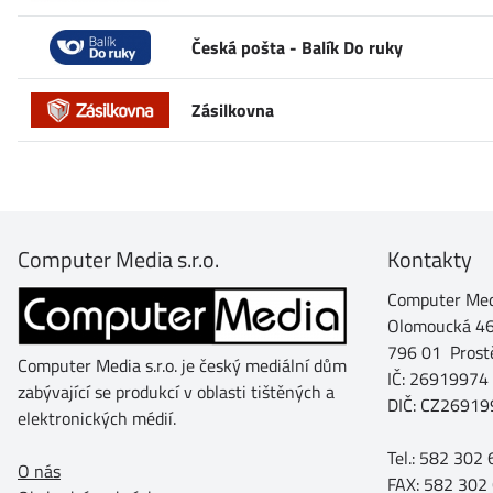
Česká pošta - Balík Do ruky
Zásilkovna
Computer Media s.r.o.
Kontakty
Computer Medi
Olomoucká 4
796 01 Prost
Computer Media s.r.o. je český mediální dům
IČ: 26919974
zabývající se produkcí v oblasti tištěných a
DIČ: CZ26919
elektronických médií.
Tel.: 582 302
O nás
FAX: 582 302