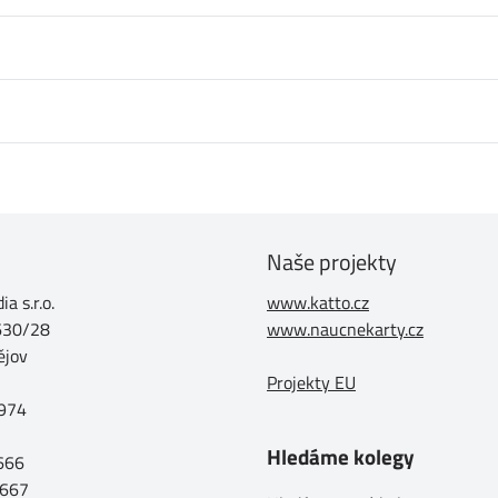
Naše projekty
a s.r.o.
www.katto.cz
630/28
www.naucnekarty.cz
ějov
Projekty EU
974
Hledáme kolegy
 666
 667