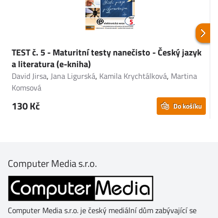
TEST č. 5 - Maturitní testy nanečisto - Český jazyk
T
a literatura (e-kniha)
r
David Jirsa
,
Jana Ligurská
,
Kamila Krychtálková
,
Martina
A
Komsová
M
130 Kč
Do košíku
Computer Media s.r.o.
Computer Media s.r.o. je český mediální dům zabývající se