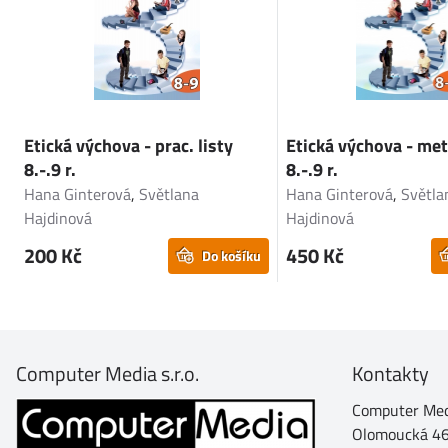
Etická výchova - prac. listy
Etická výchova - me
8.-.9 r.
8.-.9 r.
Hana Ginterová
,
Světlana
Hana Ginterová
,
Světla
Hajdinová
Hajdinová
200 Kč
450 Kč
Do košíku
Computer Media s.r.o.
Kontakty
Computer Medi
Olomoucká 4