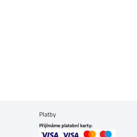
Platby
Přijímáme platební karty: