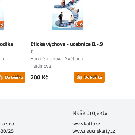
todika
Etická výchova - učebnice 8.-.9
r.
na
Hana Ginterová
,
Světlana
Hajdinová
200 Kč
Do košíku
Do košíku
Naše projekty
a s.r.o.
www.katto.cz
630/28
www.naucnekarty.cz