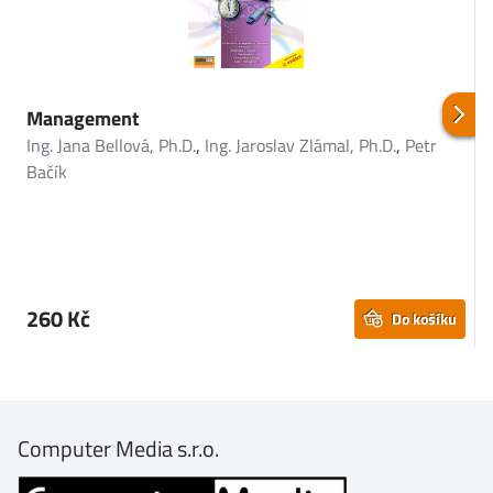
Management
Ing. Jana Bellová, Ph.D.
,
Ing. Jaroslav Zlámal, Ph.D.
,
Petr
I
Bačík
P
M
M
D
J
260 Kč
Do košíku
Computer Media s.r.o.